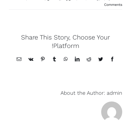
Comments
Share This Story, Choose Your
Platform!
Email
Vk
Pinterest
Tumblr
WhatsApp
LinkedIn
Reddit
Twitter
Facebook
About the Author:
admin