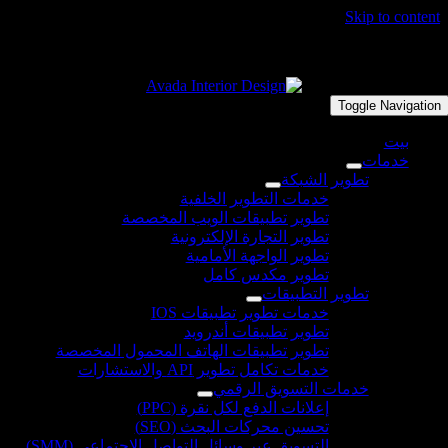
Skip to conten
لمة اكتشاف مجانية | +92 333 5767694
Toggle Navigatio
بيت
خدمات
تطوير الشبكة
خدمات التطوير الخلفية
تطوير تطبيقات الويب المخصصة
تطوير التجارة الإلكترونية
تطوير الواجهة الأمامية
تطوير مكدس كامل
تطوير التطبيقات
خدمات تطوير تطبيقات IOS
تطوير تطبيقات أندرويد
تطوير تطبيقات الهاتف المحمول المخصصة
خدمات تكامل تطوير API والاستشارات
خدمات التسويق الرقمي
إعلانات الدفع لكل نقرة (PPC)
تحسين محركات البحث (SEO)
التسويق عبر وسائل التواصل الاجتماعي (SMM)