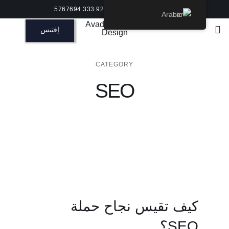
Ski
مكالمة اكتشاف مجانية | +92 333 5767694
Arabic
t
إقتبس
Toggle
conten
Navigation
CATEGORY
SEO
كيف تقيس نجاح حملة
SEO؟